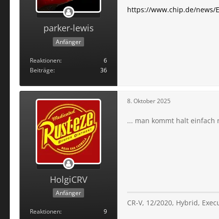
https://www.chip.de/news/
parker-lewis
Anfänger
Reaktionen
6
Beiträge
36
8. Oktober 2025
... man kommt halt einfach 
HolgiCRV
Anfänger
CR-V, 12/2020, Hybrid, Exec
Reaktionen
9