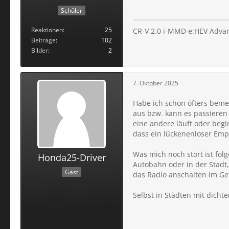
Schüler
Reaktionen
25
CR-V 2.0 i-MMD e:HEV Advanc
Beiträge
102
Bilder
2
7. Oktober 2025
Habe ich schon öfters bemerk
aus bzw. kann es passieren
eine andere läuft oder begin
dass ein lückenenloser Emp
Was mich noch stört ist fol
Honda25-Driver
Autobahn oder in der Stadt
Gast
das Radio anschalten im Gef
Selbst in Städten mit dich