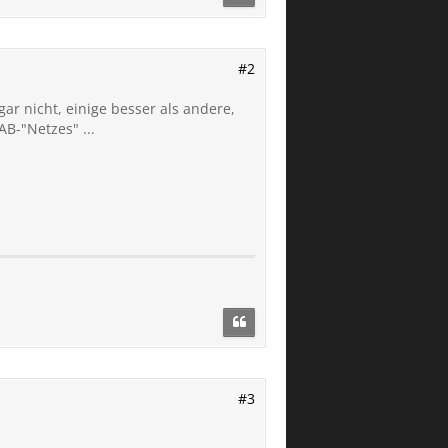
#2
r nicht, einige besser als andere,
B-"Netzes" ...
#3