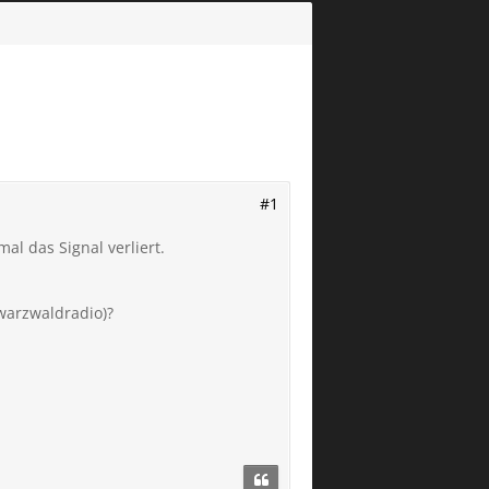
#1
al das Signal verliert.
hwarzwaldradio)?