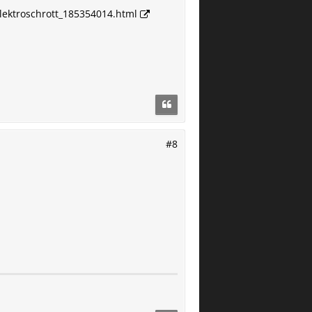
lektroschrott_185354014.html
#8