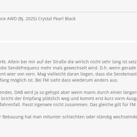
e AWD (Bj. 2025) Crystal Pearl Black
t. Allein bei mir auf der Straße die wirlich nicht sehr lang ist set
 die Sendefrequenz mehr mals gewechselt wird. D.h. wenn gerade 
nt wier von vorn. Mag vielleicht daran liegen, dass die Sendemastv
fang möglich ist. Bei FM sieht dass wiederum anders aus.
gendes. DAB wird ja so gehypt aber wenn mann durch einen längere
, bricht der Empfang plötzlich weg und kommt erst kurz vorm Ausg
ahrenfall. Passt irgenwie nicht zusammen. Das gleiche gilt für FM
ter Bebauung hat man mitunter schlechten oder ständig wechseln