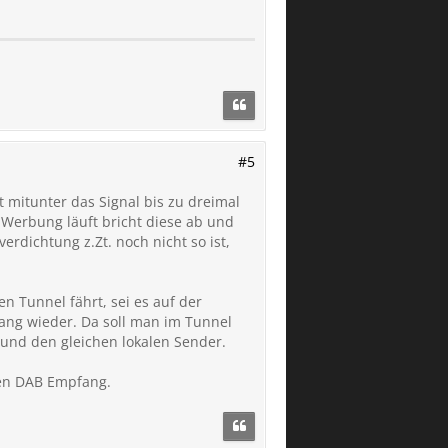
#5
zt mitunter das Signal bis zu dreimal
Werbung läuft bricht diese ab und
erdichtung z.Zt. noch nicht so ist,
n Tunnel fährt, sei es auf der
ang wieder. Da soll man im Tunnel
 und den gleichen lokalen Sender.
den DAB Empfang.