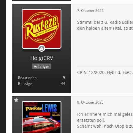
7. Oktober 2025
Stimmt, bei z.B. Radio Bol
den halben alten Titel, so s
HolgiCRV
Anfänger
CR-V, 12/2020, Hybrid, Exec
Reaktionen
9
Beiträge
44
8. Oktober 2025
Ich erinnere mich mal gele
ersetzten soll.
Scheint wohl noch Utopie 