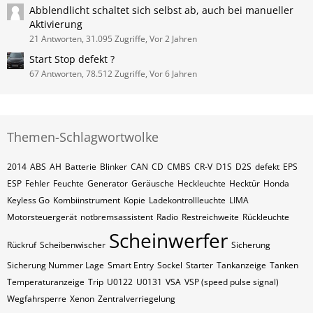
Abblendlicht schaltet sich selbst ab, auch bei manueller
Aktivierung
21 Antworten, 31.095 Zugriffe, Vor 2 Jahren
Start Stop defekt ?
67 Antworten, 78.512 Zugriffe, Vor 6 Jahren
Themen-Schlagwortwolke
2014
ABS
AH
Batterie
Blinker
CAN
CD
CMBS
CR-V
D1S
D2S
defekt
EPS
ESP
Fehler
Feuchte
Generator
Geräusche
Heckleuchte
Hecktür
Honda
Keyless Go
Kombiinstrument
Kopie
Ladekontrollleuchte
LIMA
Motorsteuergerät
notbremsassistent
Radio
Restreichweite
Rückleuchte
Scheinwerfer
Rückruf
Scheibenwischer
Sicherung
Sicherung Nummer Lage
Smart Entry
Sockel
Starter
Tankanzeige
Tanken
Temperaturanzeige
Trip
U0122
U0131
VSA
VSP (speed pulse signal)
Wegfahrsperre
Xenon
Zentralverriegelung