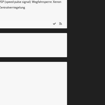
VSP (speed pulse signal)
Wegfahrsperre
Xenon
Zentralverriegelung
m