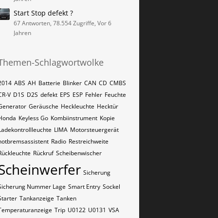
Start Stop defekt ?
67 Antworten, 78.554 Zugriffe, Vor 6
Jahren
Themen-Schlagwortwolke
2014
ABS
AH
Batterie
Blinker
CAN
CD
CMBS
CR-V
D1S
D2S
defekt
EPS
ESP
Fehler
Feuchte
Generator
Geräusche
Heckleuchte
Hecktür
Honda
Keyless Go
Kombiinstrument
Kopie
Ladekontrollleuchte
LIMA
Motorsteuergerät
notbremsassistent
Radio
Restreichweite
Rückleuchte
Rückruf
Scheibenwischer
Scheinwerfer
Sicherung
Sicherung Nummer Lage
Smart Entry
Sockel
Starter
Tankanzeige
Tanken
Temperaturanzeige
Trip
U0122
U0131
VSA